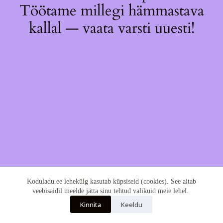
Töötame millegi hämmastava
kallal — vaata varsti uuesti!
Koduladu.ee lehekülg kasutab küpsiseid (cookies). See aitab
veebisaidil meelde jätta sinu tehtud valikuid meie lehel.
Kinnita
Keeldu