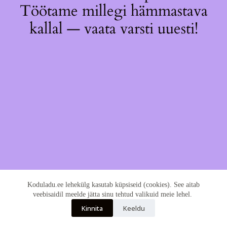
Töötame millegi hämmastava
kallal — vaata varsti uuesti!
Koduladu.ee lehekülg kasutab küpsiseid (cookies). See aitab
veebisaidil meelde jätta sinu tehtud valikuid meie lehel.
Kinnita
Keeldu