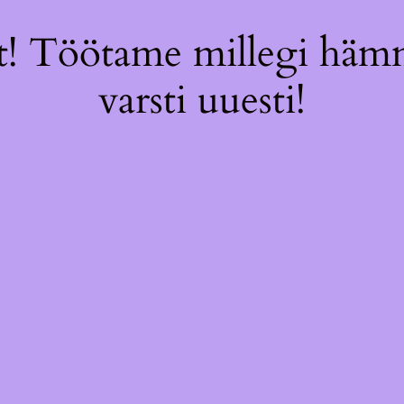
! Töötame millegi hämm
varsti uuesti!