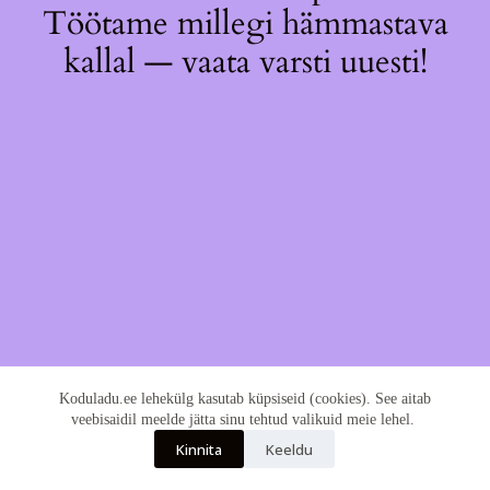
Töötame millegi hämmastava
kallal — vaata varsti uuesti!
Koduladu.ee lehekülg kasutab küpsiseid (cookies). See aitab
veebisaidil meelde jätta sinu tehtud valikuid meie lehel.
Kinnita
Keeldu