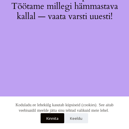
Töötame millegi hämmastava
kallal — vaata varsti uuesti!
Koduladu.ee lehekülg kasutab küpsiseid (cookies). See aitab
veebisaidil meelde jätta sinu tehtud valikuid meie lehel.
Kinnita
Keeldu