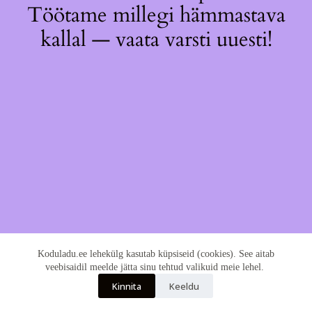
Töötame millegi hämmastava
kallal — vaata varsti uuesti!
Koduladu.ee lehekülg kasutab küpsiseid (cookies). See aitab
veebisaidil meelde jätta sinu tehtud valikuid meie lehel.
Kinnita
Keeldu