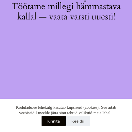
Töötame millegi hämmastava
kallal — vaata varsti uuesti!
Koduladu.ee lehekülg kasutab küpsiseid (cookies). See aitab
veebisaidil meelde jätta sinu tehtud valikuid meie lehel.
Kinnita
Keeldu