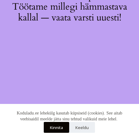
Töötame millegi hämmastava
kallal — vaata varsti uuesti!
Koduladu.ee lehekülg kasutab küpsiseid (cookies). See aitab
veebisaidil meelde jätta sinu tehtud valikuid meie lehel.
Kinnita
Keeldu