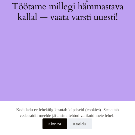
Töötame millegi hämmastava
kallal — vaata varsti uuesti!
Koduladu.ee lehekülg kasutab küpsiseid (cookies). See aitab
veebisaidil meelde jätta sinu tehtud valikuid meie lehel.
Kinnita
Keeldu