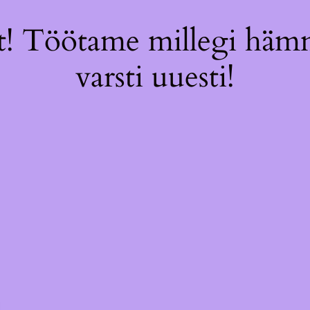
! Töötame millegi hämm
varsti uuesti!